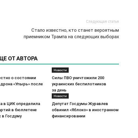
Следующая статья
Стало известно, кто станет вероятным
приемником Трампа на следующих выборах
ЩЕ ОТ АВТОРА
Новости
естно о состоянии
Силы ПВО уничтожили 200
 дрона «Упырь» после
украинских беспилотников
за день
Новости
а в ЦИК определила
Депутат Госдумы Журавлев
артий в бюллетене
обвинил «Яблоко» в иностранном
 в Госдуму
финансировании