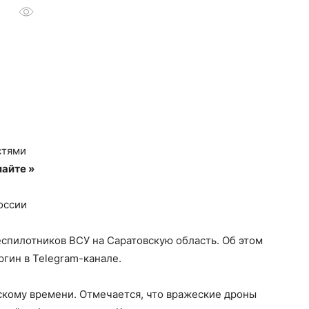
компьютерных
программах
стями
айте »
оссии
еспилотников ВСУ на Саратовскую область. Об этом
гин в Telegram-канале.
скому времени. Отмечается, что вражеские дроны