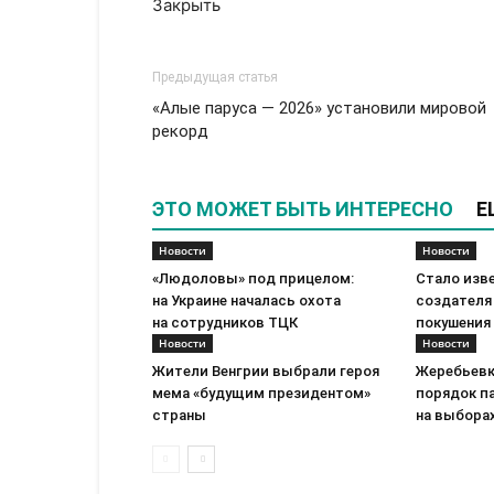
Закрыть
Предыдущая статья
«Алые паруса — 2026» установили мировой
рекорд
ЭТО МОЖЕТ БЫТЬ ИНТЕРЕСНО
Е
Новости
Новости
«Людоловы» под прицелом:
Стало изв
на Украине началась охота
создателя
на сотрудников ТЦК
покушения
Новости
Новости
Жители Венгрии выбрали героя
Жеребьевк
мема «будущим президентом»
порядок п
страны
на выборах