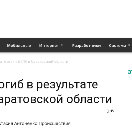
Полезные
Мобильные
Интернет
Разработчики
Система
тате атаки БПЛА в Саратовской области
Э
статьи
огиб в результате
аратовской области
45
о
астасия Антоненко Происшествия