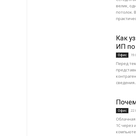
велик, од
потолок. 
практичес
Как у
ИП по
19.
Офис
Перед тем
представи
контраген
сведения..
Почем
22.
Офис
Облачная 
1С через 
компьютер