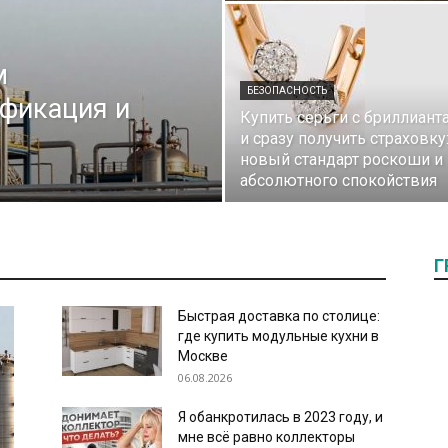
м
компьютерных
БЕЗОПАСНОСТЬ
ификация и
Купить серьги с бриллиант
и сразу получить страховку
новый стандарт роскоши и
абсолютного спокойствия
программах
Г
Быстрая доставка по столице:
где купить модульные кухни в
Москве
06.08.2026
Я обанкротилась в 2023 году, и
мне всё равно коллекторы