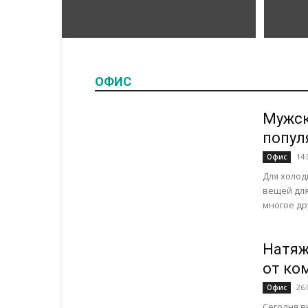
ОФИС
Мужск
попул
14.
Офис
Для холод
вещей для
многое дру
Натяж
от ко
26.
Офис
Сегодня в