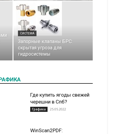
СИСТЕМА
ами
:
Запорные клапаны БРС:
скрытая угроза для
гидросистемы
РАФИКА
Где купить ягоды свежей
черешни в Спб?
25.05.2022
Графика
WinScan2PDF: