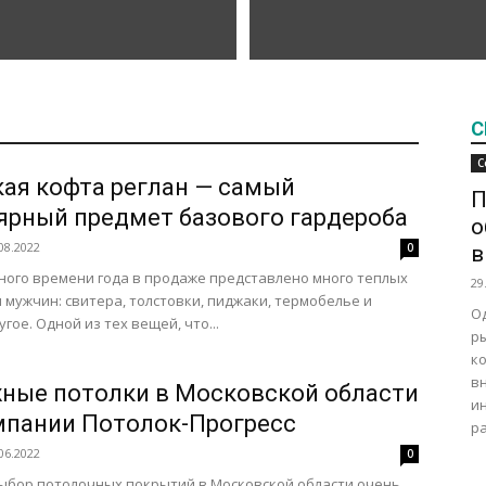
С
С
ая кофта реглан — самый
П
ярный предмет базового гардероба
о
08.2022
0
в
ного времени года в продаже представлено много теплых
29
 мужчин: свитера, толстовки, пиджаки, термобелье и
О
гое. Одной из тех вещей, что...
р
к
в
ные потолки в Московской области
и
мпании Потолок-Прогресс
ра
06.2022
0
ыбор потолочных покрытий в Московской области очень