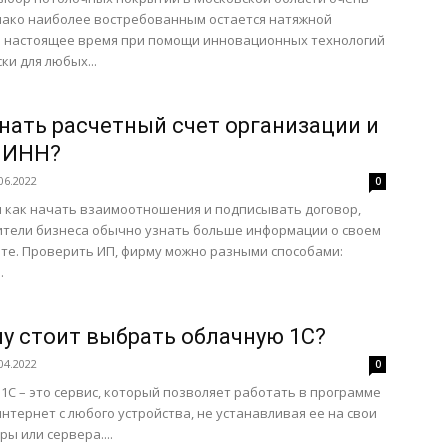
нако наиболее востребованным остается натяжной
В настоящее время при помощи инновационных технологий
ки для любых...
знать расчетный счет организации и
 ИНН?
06.2022
0
 как начать взаимоотношения и подписывать договор,
тели бизнеса обычно узнать больше информации о своем
те. Проверить ИП, фирму можно разными способами:
.
у стоит выбрать облачную 1С?
04.2022
0
1С – это сервис, который позволяет работать в программе
интернет с любого устройства, не устанавливая ее на свои
ы или сервера....