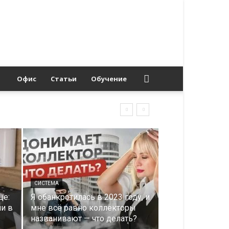
Офис
Статьи
Обучение
СИСТЕМА
це:
Я обанкротилась в 2023 году, и
ни в
мне всё равно коллекторы
названивают — что делать?