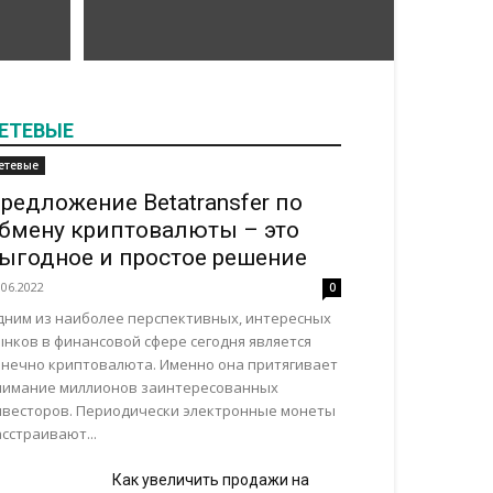
ЕТЕВЫЕ
етевые
редложение Betatransfer по
бмену криптовалюты – это
ыгодное и простое решение
.06.2022
0
дним из наиболее перспективных, интересных
ынков в финансовой сфере сегодня является
онечно криптовалюта. Именно она притягивает
нимание миллионов заинтересованных
нвесторов. Периодически электронные монеты
сстраивают...
Как увеличить продажи на