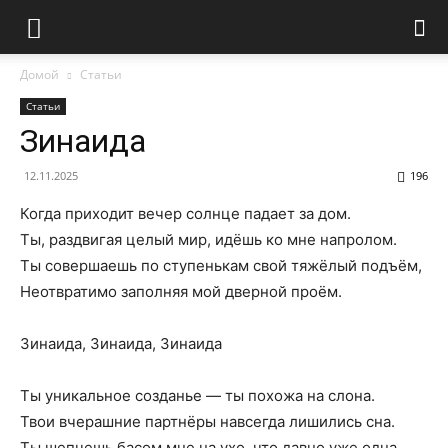
Домой
Статьи
Статьи
Зинаида
12.11.2025
196
Когда приходит вечер солнце падает за дом.
Ты, раздвигая целый мир, идёшь ко мне напролом.
Ты совершаешь по ступенькам свой тяжёлый подъём,
Неотвратимо заполняя мой дверной проём.
Зинаида, Зинаида, Зинаида
Ты уникальное созданье — ты похожа на слона.
Твои вчерашние партнёры навсегда лишились сна.
Ты шепчешь басом мне на ухо, что давно уже одна.