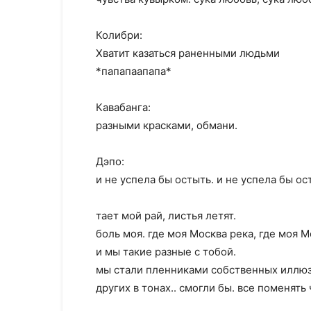
Колибри:
Хватит казаться раненными людьми
*папапаапапа*
Кавабанга:
разными красками, обмани.
Дэпо:
и не успела бы остыть. и не успела бы ос
тает мой рай, листья летят.
боль моя. где моя Москва река, где моя М
и мы такие разные с тобой.
мы стали пленниками собственных иллюз
других в тонах.. смогли бы. все поменять