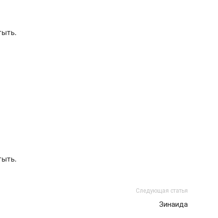
тыть.
тыть.
Следующая статья
Зинаида