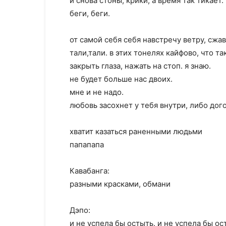
и снова стоны, крики, а время так тикает.
беги, беги.
от самой себя себя навстречу ветру, сжав
тали,тали. в этих тонелях кайфово, что т
закрыть глаза, нажать на стоп. я знаю.
не будет больше нас двоих.
мне и не надо.
любовь засохнет у тебя внутри, либо дого
хватит казаться раненными людьми
папапапа
Кавабанга:
разными красками, обмани
Дэпо:
и не успела бы остыть. и не успела бы ос