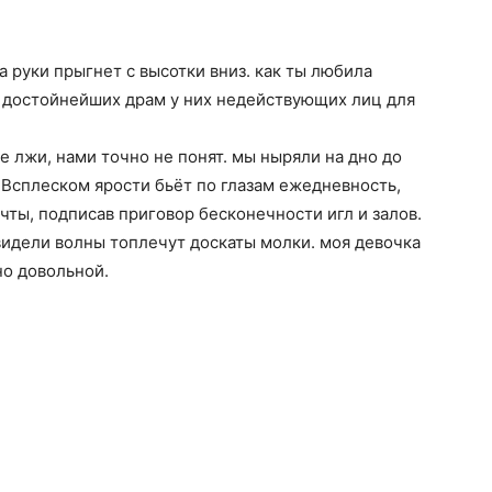
а руки прыгнет с высотки вниз. как ты любила
на достойнейших драм у них недействующих лиц для
ре лжи, нами точно не понят. мы ныряли на дно до
. Всплеском ярости бьёт по глазам ежедневность,
ечты, подписав приговор бесконечности игл и залов.
видели волны топлечут доскаты молки. моя девочка
но довольной.