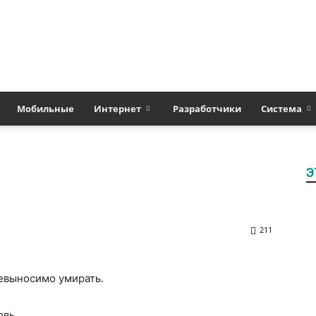
Полезные
Мобильные
Интернет
Разработчики
Система
Э
статьи
211
о
невыносимо умирать.
овь.