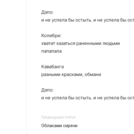
Дэпо:
и не успела бы остыть. и не успела бы ос
Колибри:
хватит казаться раненными людьми
папапапа
Кавабанга
разными красками, обмани
Дэпо:
и не успела бы остыть. и не успела бы ос
Предыдущая статья
Облаками сирени