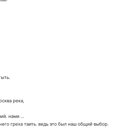
компьютерных
программах
тыть.
осква река,
ий. нами …
 чего греха таить. ведь это был наш общий выбор.