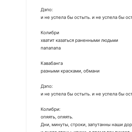
Дэпо:
и не успела бы остыть. и не успела бы ос
Колибри
хватит казаться раненными людьми
папапапа
Кавабанга
разными красками, обмани
Дэпо:
и не успела бы остыть. и не успела бы ос
Колибри:
опяять, опяять.
Дни, минуты, строки, запутанны наши дор