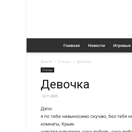
Главная
Новости
Игровые
Домой
Статьи
Девочка
Статьи
Девочка
12.11.2025
Дэпо:
я по тебе невыносимо скучаю, без тебя 
комнаты, Крым.
чувства кувырком. сука любовь, сука люб