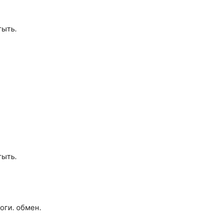
тыть.
тыть.
оги. обмен.