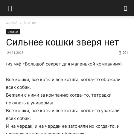
Домой
Статьи
Статьи
Сильнее кошки зверя нет
24.11.2025
201
(из м/ф «Большой секpет для маленькой компании»)
Все кошки, все коты и все котята, когда-то обожали
всех собак.
Бежали с ними за компанию когда-то, тетрадки
покупать в универмаг.
Все кошки, все коты и все котята, когда-то уважали
всех собак.
И на чердак, и на чердак не загоняли их когда-то, и
натощак из них не делали форшмак.