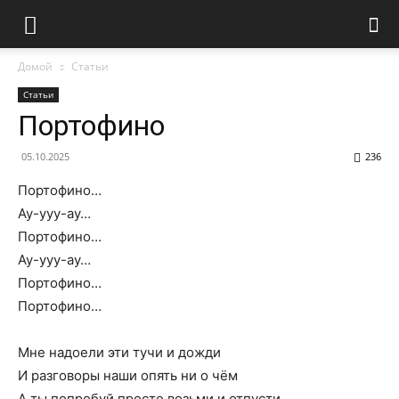
Домой
Статьи
Статьи
Портофино
05.10.2025
236
Портофино…
Ау-ууу-ау…
Портофино…
Ау-ууу-ау…
Портофино…
Портофино…
Мне надоели эти тучи и дожди
И разговоры наши опять ни о чём
А ты попробуй просто возьми и отпусти