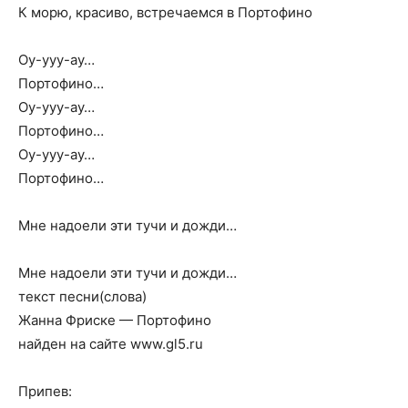
К морю, красиво, встречаемся в Портофино
Оу-ууу-ау…
Портофино…
Оу-ууу-ау…
Портофино…
Оу-ууу-ау…
Портофино…
Мне надоели эти тучи и дожди…
Мне надоели эти тучи и дожди…
текст песни(слова)
Жанна Фриске — Портофино
найден на сайте www.gl5.ru
Припев: