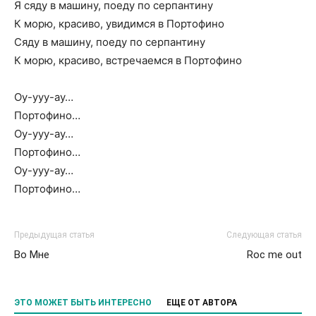
Я сяду в машину, поеду по серпантину
К морю, красиво, увидимся в Портофино
Сяду в машину, поеду по серпантину
К морю, красиво, встречаемся в Портофино
Оу-ууу-ау…
Портофино…
Оу-ууу-ау…
Портофино…
Оу-ууу-ау…
Портофино…
Предыдущая статья
Следующая статья
Во Мне
Roc me out
ЭТО МОЖЕТ БЫТЬ ИНТЕРЕСНО
ЕЩЕ ОТ АВТОРА