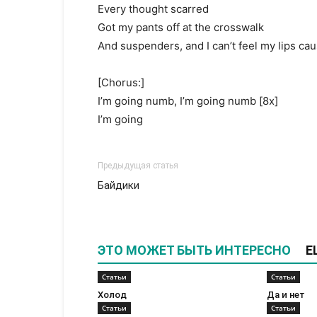
Every thought scarred
Got my pants off at the crosswalk
And suspenders, and I can’t feel my lips ca
[Chorus:]
I’m going numb, I’m going numb [8x]
I’m going
Предыдущая статья
Байдики
ЭТО МОЖЕТ БЫТЬ ИНТЕРЕСНО
Е
Статьи
Статьи
Холод
Да и нет
Статьи
Статьи