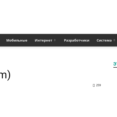
Полезные
Мобильные
Интернет
Разработчики
Система
Э
статьи
em)
259
о