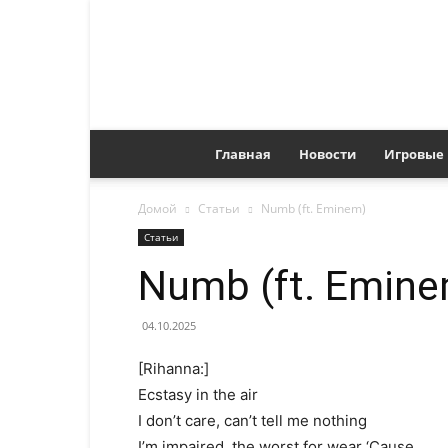
Главная
Новости
Игровые
Домой
Статьи
Numb (ft. Eminem)
Статьи
Numb (ft. Emin
04.10.2025
[Rihanna:]
Ecstasy in the air
I don’t care, can’t tell me nothing
I’m impaired, the worst for wear ‘Cause…