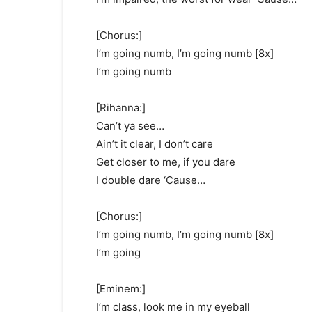
[Chorus:]
I’m going numb, I’m going numb [8x]
I’m going numb
[Rihanna:]
Can’t ya see…
Ain’t it clear, I don’t care
Get closer to me, if you dare
I double dare ‘Cause…
[Chorus:]
I’m going numb, I’m going numb [8x]
I’m going
[Eminem:]
I’m class, look me in my eyeball