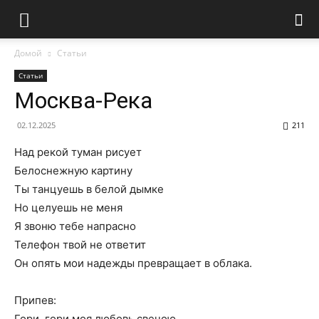
Домой
Статьи
Статьи
Москва-Река
02.12.2025
211
Над рекой туман рисует
Белоснежную картину
Ты танцуешь в белой дымке
Но целуешь не меня
Я звоню тебе напрасно
Телефон твой не ответит
Он опять мои надежды превращает в облака.
Припев:
Гори, гори моя любовь свечою