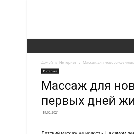
Домой
Интернет
Массаж для новорожденных
Интернет
Массаж для но
первых дней ж
19.02.2021
Детский массаж не новость. На самом де