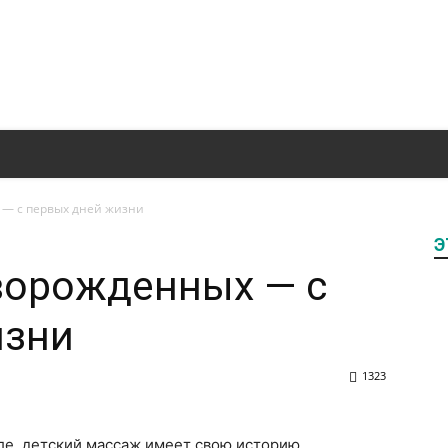
Полезные
 — с первых дней жизни
Э
статьи
ворожденных — с
изни
1323
о
ле, детский массаж имеет свою историю.