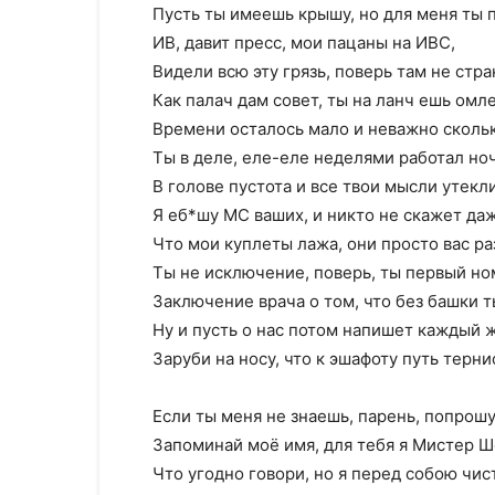
Пусть ты имеешь крышу, но для меня ты 
ИВ, давит пресс, мои пацаны на ИВС,
Видели всю эту грязь, поверь там не стра
Как палач дам совет, ты на ланч ешь омле
Времени осталось мало и неважно сколь
Ты в деле, еле-еле неделями работал но
В голове пустота и все твои мысли утекл
Я еб*шу МС ваших, и никто не скажет да
Что мои куплеты лажа, они просто вас ра
Ты не исключение, поверь, ты первый но
Заключение врача о том, что без башки т
Ну и пусть о нас потом напишет каждый 
Заруби на носу, что к эшафоту путь терн
Если ты меня не знаешь, парень, попрошу
Запоминай моё имя, для тебя я Мистер Ш
Что угодно говори, но я перед собою чист