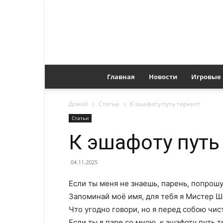
Главная
Новости
Игровые
Домой
Статьи
К эшафоту путь тернист
Статьи
К эшафоту путь
04.11.2025
Если ты меня не знаешь, парень, попрошу
Запоминай моё имя, для тебя я Мистер Ш
Что угодно говори, но я перед собою чист
Если ты в паре со мною, к эшафоту путь т