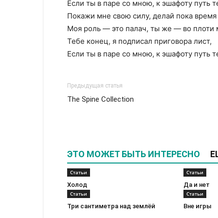
Если ты в паре со мною, к эшафоту путь т
Покажи мне свою силу, делай пока время 
Моя роль — это палач, ты же — во плоти 
Тебе конец, я подписал приговора лист,
Если ты в паре со мною, к эшафоту путь 
Предыдущая статья
The Spine Collection
ЭТО МОЖЕТ БЫТЬ ИНТЕРЕСНО
Е
Статьи
Статьи
Холод
Да и нет
Статьи
Статьи
Три сантиметра над землёй
Вне игры