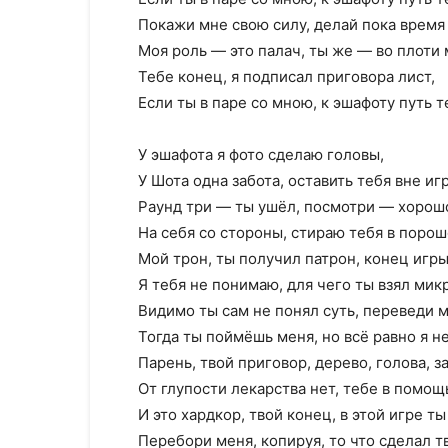
Покажи мне свою силу, делай пока время 
Моя роль — это палач, ты же — во плоти 
Тебе конец, я подписал приговора лист,
Если ты в паре со мною, к эшафоту путь 
У эшафота я фото сделаю головы,
У Шота одна забота, оставить тебя вне иг
Раунд три — ты ушёл, посмотри — хорош
На себя со стороны, стираю тебя в порош
Мой трон, ты получил патрон, конец игры
Я тебя не понимаю, для чего ты взял мик
Видимо ты сам не понял суть, переведи м
Тогда ты поймёшь меня, но всё равно я не
Парень, твой приговор, дерево, голова, з
От глупости лекарства нет, тебе в помощ
И это хардкор, твой конец, в этой игре т
Перебори меня, копируя, то что сделал т