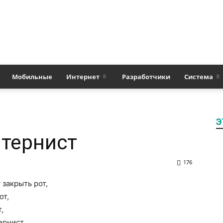
Полезные
Мобильные
Интернет
Разработчики
Система
Э
статьи
 тернист
176
 закрыть рот,
о
от,
,
ернист.