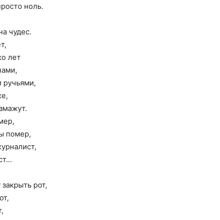
просто ноль.
на чудес.
т,
ко лет
чами,
и ручьями,
же,
змажут.
мер,
ы помер,
журналист,
ист…
 закрыть рот,
от,
,