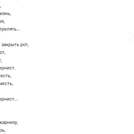
,
изнь,
ня,
стрелять…
 закрыть рот,
от,
,
ернист.
есть,
месть,
тернист…
,
карнизу,
рь,