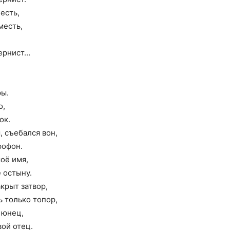
есть,
месть,
компьютерных
тернист…
ры.
программах
о,
ок.
, съебался вон,
рофон.
оё имя,
 остыну.
акрыт затвор,
ь только топор,
ы юнец,
вой отец.