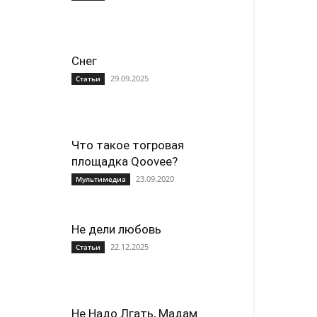
Снег
29.09.2025
Статьи
Что такое тогровая
площадка Qoovee?
23.09.2020
Мультимедиа
Не дели любовь
22.12.2025
Статьи
Не Надо Лгать, Мадам