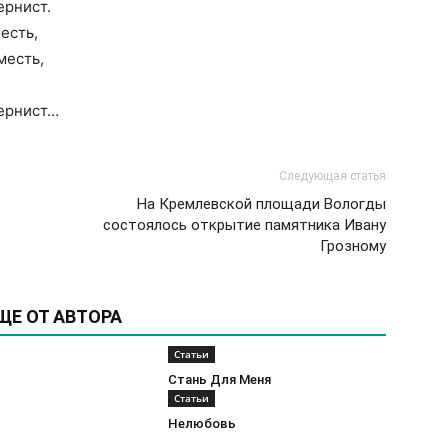
ернист.
есть,
месть,
тернист…
Следующая статья
На Кремлевской площади Вологды
состоялось открытие памятника Ивану
Грозному
ЩЕ ОТ АВТОРА
Статьи
Стань Для Меня
Статьи
Нелюбовь