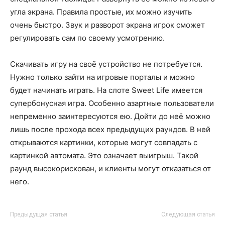
угла экрана. Правила простые, их можно изучить
очень быстро. Звук и разворот экрана игрок сможет
регулировать сам по своему усмотрению.
Скачивать игру на своё устройство не потребуется.
Нужно только зайти на игровые порталы и можно
будет начинать играть. На слоте Sweet Life имеется
супербонусная игра. Особенно азартные пользователи
непременно заинтересуются ею. Дойти до неё можно
лишь после прохода всех предыдущих раундов. В ней
открываются картинки, которые могут совпадать с
картинкой автомата. Это означает выигрыш. Такой
раунд высокорискован, и клиенты могут отказаться от
него.
Предыдущая статья
Следующая статья