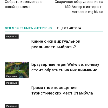
Собрать компьютер в
Сварочное оборудование на
онлайн режиме
630 Ампер в интернет-
магазине mg.biz.ua
ЭТО МОЖЕТ БЫТЬ ИНТЕРЕСНО
ЕЩЕ ОТ АВТОРА
Игровые
Какие очки виртуальной
реальности выбрать?
Браузерные игры Welwise: почему
стоит обратить на них внимание
Игровые
Игровые
Грамотное посещение
туристических мест Стамбула
Игровые