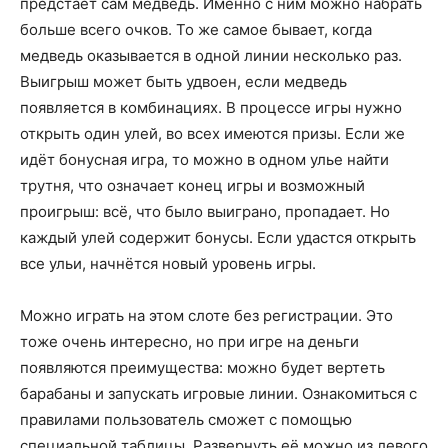
предстаёт сам медведь. Именно с ним можно набрать
больше всего очков. То же самое бывает, когда
медведь оказывается в одной линии несколько раз.
Выигрыш может быть удвоен, если медведь
появляется в комбинациях. В процессе игры нужно
открыть один улей, во всех имеются призы. Если же
идёт бонусная игра, то можно в одном улье найти
трутня, что означает конец игры и возможный
проигрыш: всё, что было выиграно, пропадает. Но
каждый улей содержит бонусы. Если удастся открыть
все ульи, начнётся новый уровень игры.
Можно играть на этом слоте без регистрации. Это
тоже очень интересно, но при игре на деньги
появляются преимущества: можно будет вертеть
барабаны и запускать игровые линии. Ознакомиться с
правилами пользователь сможет с помощью
специальной таблицы. Развернуть её можно из левого