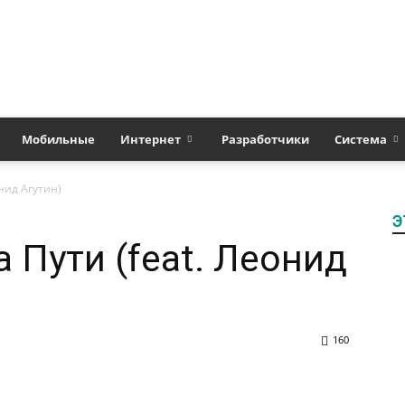
Полезные
Мобильные
Интернет
Разработчики
Система
онид Агутин)
Э
статьи
 Пути (feat. Леонид
160
о