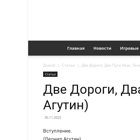
Главная
Новости
Игровые
Домой
Статьи
Две Дороги, Два Пути (feat. Ле
Статьи
Две Дороги, Два
Агутин)
30.11.2025
Вступление.
(Леонид Агутин)