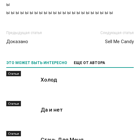
ы
ы ы ы ы ы ы ы ы ы ы ы ы ы ы ы ы ы ы ы ы ы ы ы
Предыдущая статья
Следующая статья
Доказано
Sell Me Candy
ЭТО МОЖЕТ БЫТЬ ИНТЕРЕСНО
ЕЩЕ ОТ АВТОРА
Статьи
Холод
Статьи
Да и нет
Статьи
Стань Для Меня