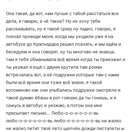
Она такая, да вот, нам лучше с табой расстаться все
дела, я гаварю, а чё такое? Ну не хочу тебе
рассказывать, ну я такой сразу ну ладно, говорю, я
поехал проводи меня, когда мы уходили уже я на
автобусе до Краснадара решил поехать, и мы идём и
беседуем и она говорит, ну ты многово не знаешь
там я тебя обманывала всё время когда ты приезжал и
ты уезжал я ещё с двумя крутила там роман
встречалась вот, а её подружки которые там с нами
были всё время они тоже всё знали, я такой
вспоминаю как они улыбались подружки смотрели и
такой думаю ёбаны в рот говорю да ты гонишь, и я
сажусь в автобус и уезжаю, а потом она мне
присылает письмо… Любо-о-о-о-о-о-о-вь
любо-о-о-о-о-о-о-вь любо-о-о-о-о-о-о-вь ни жалко
ни жалко летит твоё лето щелчёк дожди писталеты ы