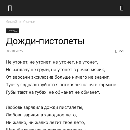
Домой
Статьи
Статьи
Дожди-пистолеты
06.10.2025
229
Не утонет, не утонет, не утонет, не утонет,
Не заплачу не грузи, не утонет в речке мячик,
От версачи эксклюзив больше ничего не значит,
Тук-тук здравствуй это я потерялся ключ в кармане,
Губы тают на губах, не обманет не обманет.
Любовь зарядила дожди писталеты,
Любовь зарядила халодное лето,
Ни жалко, ни жалко летит твоё лето,
Щелчёк зажигалки дожди писталеты.