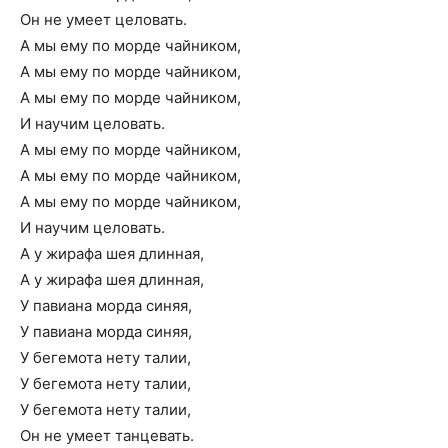
Он не умеет целовать.
А мы ему по морде чайником,
А мы ему по морде чайником,
А мы ему по морде чайником,
И научим целовать.
А мы ему по морде чайником,
А мы ему по морде чайником,
А мы ему по морде чайником,
И научим целовать.
А у жирафа шея длинная,
А у жирафа шея длинная,
У павиана морда синяя,
У павиана морда синяя,
У бегемота нету талии,
У бегемота нету талии,
У бегемота нету талии,
Он не умеет танцевать.