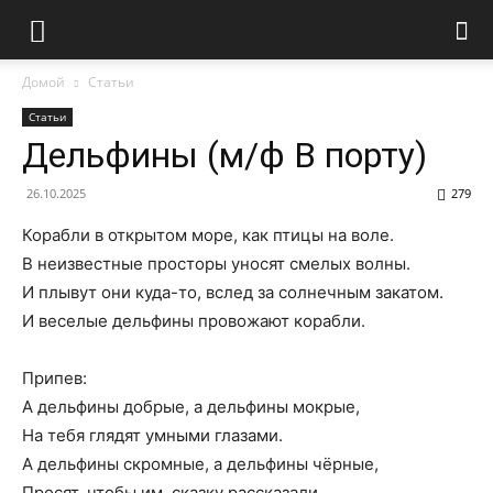
Домой
Статьи
Статьи
Дельфины (м/ф В порту)
26.10.2025
279
Корабли в открытом море, как птицы на воле.
В неизвестные просторы уносят смелых волны.
И плывут они куда-то, вслед за солнечным закатом.
И веселые дельфины провожают корабли.
Припев:
А дельфины добрые, а дельфины мокрые,
На тебя глядят умными глазами.
А дельфины скромные, а дельфины чёрные,
Просят, чтобы им, сказку рассказали.