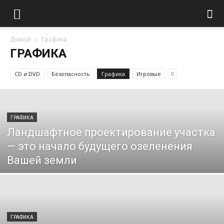
Домой
Графика
ГРАФИКА
CD и DVD
Безопасность
Графика
Игровые
ГРАФИКА
Ландшафтное проектирование участка
— это начало будущего озеленения
Вашей земли
ГРАФИКА