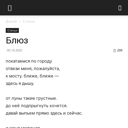
Домой
Статьи
Статьи
Блюз
05.10.2025
209
покатаемся по городу
отвези меня, пожалуйста,
к мосту. ближе, ближе —
здесь я дышу.
от луны такие грустные.
до неё подпрыгнуть хочется.
давай выпьем прямо здесь и сейчас.
и меня милиция