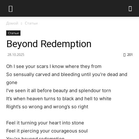
Домой
Статьи
Статьи
Beyond Redemption
28.10.2025
201
Oh I see your scars I know where they from
So sensually carved and bleeding until you’re dead and
gone
I’ve seen it all before beauty and splendour torn
It’s when heaven turns to black and hell to white
Right’s so wrong and wrong’s so right
Feel it turning your heart into stone
Feel it piercing your courageous soul
You’re beyond redemption