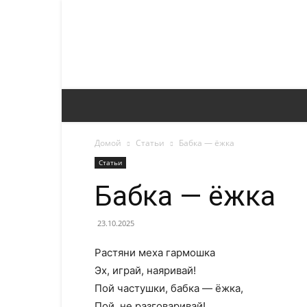
Домой
Статьи
Бабка — ёжка
Статьи
Бабка — ёжка
23.10.2025
Растяни меха гармошка
Эх, играй, наяривай!
Пой частушки, бабка — ёжка,
Пой, не разговаривай!