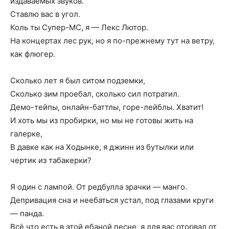
издаваемых звуков.
Ставлю вас в угол.
Коль ты Супер-МС, я — Лекс Лютор.
На концертах лес рук, но я по-прежнему тут на ветру,
как флюгер.
Сколько лет я был ситом подземки,
Сколько зим проебал, сколько сил потратил.
Демо-тейпы, онлайн-баттлы, горе-лейблы. Хватит!
И хоть мы из пробирки, но мы не готовы жить на
галерке,
В давке как на Ходынке, я джинн из бутылки или
чертик из табакерки?
Я один с лампой. От редбулла зрачки — манго.
Депривация сна и неебаться устал, под глазами круги
— панда.
Всё что есть в этой ебаной песне, я для вас оторвал от