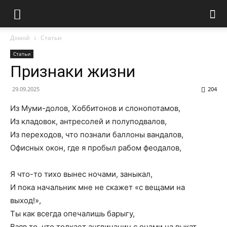
Домой
Статьи
Статьи
Признаки жизни
29.09.2025
204
Из Муми-долов, Хоббитонов и слонопотамов,
Из кладовок, антресолей и полуподвалов,
Из переходов, что познали баллоны вандалов,
Офисных окон, где я пробыл рабом феодалов,
Я что-то тихо вынес ночами, заныкал,
И пока начальник мне не скажет «с вещами на
выход!»,
Ты как всегда опечалишь барыгу,
Взяв то, что толкает англичанин с очами на выкат.