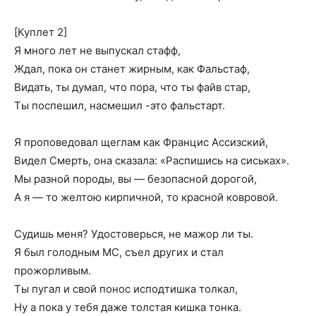
[Куплет 2]
Я много лет не выпускал стафф,
Ждал, пока он станет жирным, как Фальстаф,
Видать, ты думал, что пора, что ты файв стар,
Ты поспешил, насмешил -это фальстарт.
Я проповедовал щеглам как Францис Ассизский,
Видел Смерть, она сказала: «Распишись на сиськах».
Мы разной породы, вы — безопасной дорогой,
А я — то желтою кирпичной, то красной ковровой.
Судишь меня? Удостоверься, не мажор ли ты.
Я был голодным МС, съел других и стал
прожорливым.
Ты пугал и свой понос исподтишка толкал,
Ну а пока у тебя даже толстая кишка тонка.