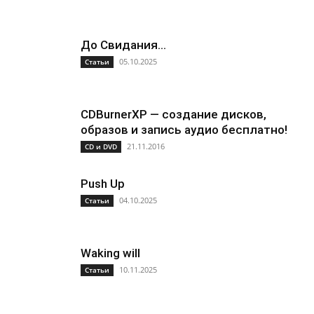
До Свидания…
05.10.2025
Статьи
CDBurnerXP — создание дисков,
образов и запись аудио бесплатно!
21.11.2016
CD и DVD
Push Up
04.10.2025
Статьи
Waking will
10.11.2025
Статьи