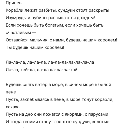
Припев:
Корабли лежат разбиты, сундуки стоят раскрыты
Изумруды и рубины рассыпаются дождем!
Если хочешь быть богатым, если хочешь быть
счастливым —
Оставайся, мальчик, с нами, будешь нашим королем!
Ты будешь нашим королем!
Ла-ла-ла, ла-ла-ла, ла-ла-ла-ла-ла-ла-ла
Ла-ла, хей-ла, ла-ла ла-ла-ла-хэй!
Будешь сеять ветер в море, в синем море в белой
пене
Пусть, захлебываясь в пене, в море тонут корабли,
хахаха!
Пусть на дно они ложатся с якорями, с парусами
И тогда твоими станут золотые сундуки, золотые