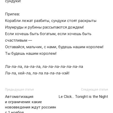
сундуки!
Припев:
Корабли лежат разбиты, сундуки стоят раскрыты
Изумруды и рубины рассыпаются дождем!
Если хочешь быть богатым, если хочешь быть
счастливым —
Оставайся, мальчик, с нами, будешь нашим королем!
Ты будешь нашим королем!
Ла-ла-ла, ла-ла-ла, ла-ла-ла-ла-ла-ла-ла
Ла-ла, хей-ла, ла-ла ла-ла-ла-хэй!
Предыдущая статья
Следующая статья
Автоматизация
Le Click… Tonight is the Night
и ограничения: какие
нововведения ждут россиян
с 1 ноября