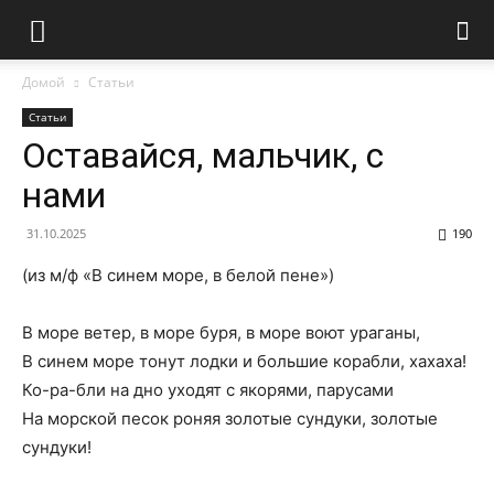
Домой
Статьи
Статьи
Оставайся, мальчик, с
нами
31.10.2025
190
(из м/ф «В синем море, в белой пене»)
В море ветер, в море буря, в море воют ураганы,
В синем море тонут лодки и большие корабли, хахаха!
Ко-ра-бли на дно уходят с якорями, парусами
На морской песок роняя золотые сундуки, золотые
сундуки!