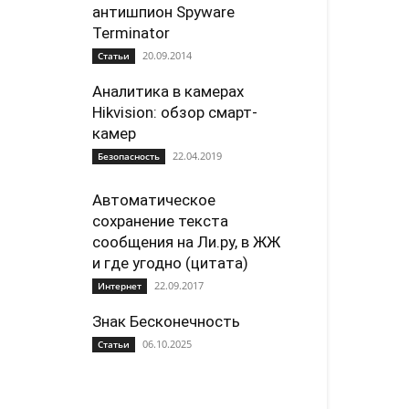
антишпион Spyware
Terminator
20.09.2014
Статьи
Аналитика в камерах
Hikvision: обзор смарт-
камер
22.04.2019
Безопасность
Автоматическое
сохранение текста
сообщения на Ли.ру, в ЖЖ
и где угодно (цитата)
22.09.2017
Интернет
Знак Бесконечность
06.10.2025
Статьи