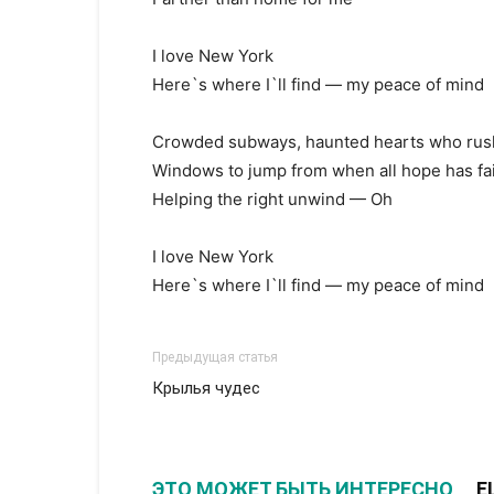
I love New York
Here`s where I`ll find — my peace of mind
Crowded subways, haunted hearts who rush
Windows to jump from when all hope has fa
Helping the right unwind — Oh
I love New York
Here`s where I`ll find — my peace of mind
Предыдущая статья
Крылья чудес
ЭТО МОЖЕТ БЫТЬ ИНТЕРЕСНО
Е