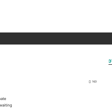
Полезные
Э
статьи
163
о
hate
waiting