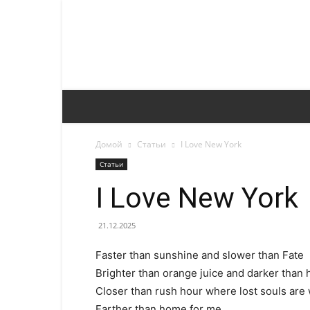
Домой
Статьи
I Love New York
Статьи
I Love New York
21.12.2025
Faster than sunshine and slower than Fate
Brighter than orange juice and darker than 
Closer than rush hour where lost souls are 
Farther than home for me