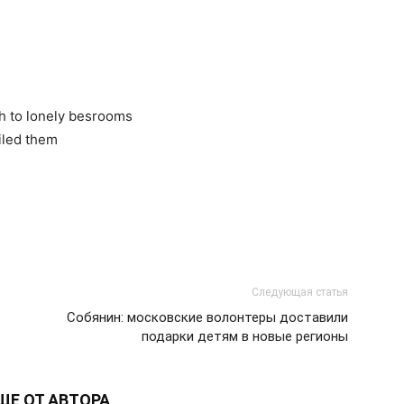
компьютерных
 to lonely besrooms
iled them
программах
Следующая статья
Собянин: московские волонтеры доставили
подарки детям в новые регионы
ЩЕ ОТ АВТОРА