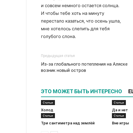
и совсем немного остается солнца.
И чтобы тебе хоть на минуту
перестало казаться, что осень ушла,
мне хотелось слепить для тебя
голубого слона.
Предыдущая статья
Из-за глобального потепления на Аляске
возник новый остров
ЭТО МОЖЕТ БЫТЬ ИНТЕРЕСНО
Е
Статьи
Статьи
Холод
Да и нет
Статьи
Статьи
Три сантиметра над землёй
Вне игры