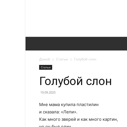
Домой
Статьи
Голубой слон
Статьи
Голубой слон
19.09.2025
Мне мама купила пластилин
и сказала: «Лепи».
Как много зверей и как много картин,
но он был один.