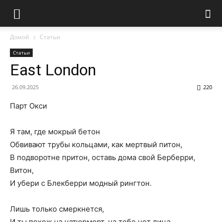
Домой
Статьи
Статьи
East London
26.09.2025
220
Парт Окси
Я там, где мокрый бетон
Обвивают трубы кольцами, как мертвый питон,
В подворотне притон, оставь дома свой Берберри,
Витон,
И убери с Блекберри модный рингтон.
Лишь только смеркнется,
И ты похож на натюрморт, на тебе нет лица.