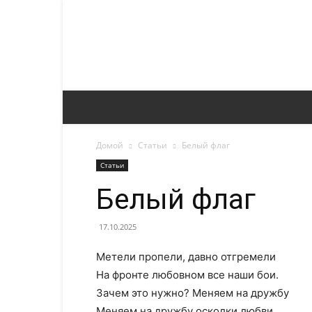
Домой
Статьи
Белый флаг
Статьи
Белый флаг
17.10.2025
Метели пропели, давно отгремели
На фронте любовном все наши бои.
Зачем это нужно? Меняем на дружбу
Меняем на дружбу осколки любви.