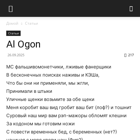
Домой
Статьи
Статьи
Al Ogon
26.09.2025
217
МС фальшивомонетчики, лживые фанерщики
В бесконечных поисках наживы и КЭШа,
Что бы они ни применяли, мы жгли,
Принимали в штыки
Уличные щенки возьмите за обе щеки
Меня коробит ваш вид гробит ваш бит (лоф?) и тошнит
Суровый наш мир вам рэп-мажоры обломят клешни
За кодоном мы готовим ножи
С повести временных бед, с беременных (нет?)
начиная с моря крови наш (Фир?)