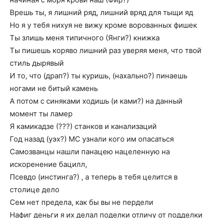
Врешь ты, я лишний ряд, лишний вряд для тыщи яд
Но я у тебя нихуя не вижу кроме ворованных фишек
Ты злишь меня типичного (Янги?) книжка
Ты пишешь коряво лишний раз уверяя меня, что твой
стиль дырявый
И то, что (драп?) ты куришь, (нахально?) пинаешь
ногами не битый камень
А потом с синяками ходишь (и ками?) на данный
момент ты ламер
Я камикадзе (???) станков и канализаций
Год назад (уэх?) МС узнали кого им опасаться
Самозванцы нашли панацею нацеленную на
искоренение бацилл,
Псевдо (инстинга?) , а теперь в тебя целится в
столице дело
Сем нет предела, как бы вы не пердели
Нафиг деньги я их делал поделки отличу от подделки