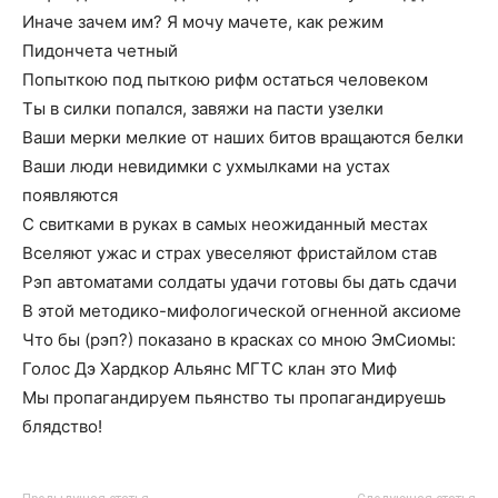
Иначе зачем им? Я мочу мачете, как режим
Пидончета четный
Попыткою под пыткою рифм остаться человеком
Ты в силки попался, завяжи на пасти узелки
Ваши мерки мелкие от наших битов вращаются белки
Ваши люди невидимки с ухмылками на устах
появляются
С свитками в руках в самых неожиданный местах
Вселяют ужас и страх увеселяют фристайлом став
Рэп автоматами солдаты удачи готовы бы дать сдачи
В этой методико-мифологической огненной аксиоме
Что бы (рэп?) показано в красках со мною ЭмСиомы:
Голос Дэ Хардкор Альянс МГТС клан это Миф
Мы пропагандируем пьянство ты пропагандируешь
блядство!